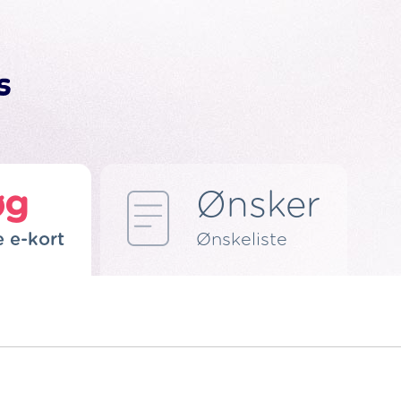
øg
Ønsker
e e-kort
Ønskeliste