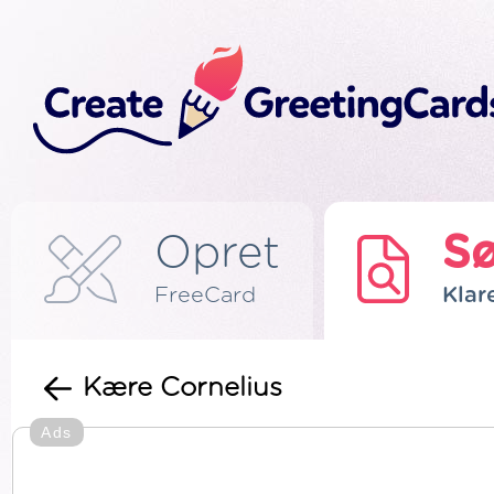
Opret
S
FreeCard
Klar
Kære Cornelius
Ads