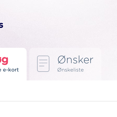
øg
Ønsker
e e-kort
Ønskeliste