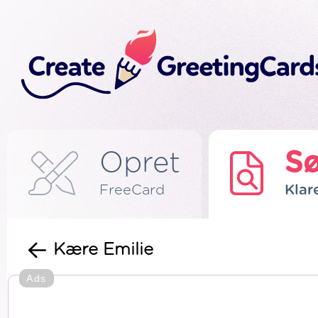
Opret
S
FreeCard
Klar
Kære Emilie
Ads