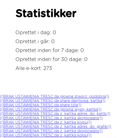
Statistikker
Oprettet i dag: 0
Oprettet i går: 0
Oprettet inden for 7 dage: 0
Oprettet inden for 30 dage: 0
Alle e-kort: 273
([BRAK USTAWIENIA TRESC:da glowna stworz_podobna])
([BRAK USTAWIENIA TRESC:da share darmowa_kartka])
([BRAK USTAWIENIA TRESC:da share title])
([BRAK USTAWIENIA TRESC:da glowna wyslij_kartke])
([BRAK USTAWIENIA TRESC:da z_kartka adres_do_kartki])
([BRAK USTAWIENIA TRESC:da z_kartka skopiowano])
([BRAK USTAWIENIA TRESC:da z_kartka kopiuj])
([BRAK USTAWIENIA TRESC:da z_kartka adres_do_grafiki])
([BRAK USTAWIENIA TRESC:da z_kartka skopiowano])
([BRAK USTAWIENIA TRESC:da z_kartka kopiuj])