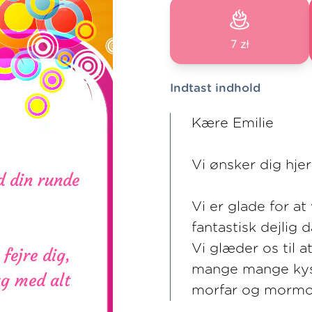
7 zł
Indtast indhold
Kære Emilie
Vi ønsker dig hje
Vi er glade for at
fantastisk dejlig
Vi glæder os til 
mange mange kys
morfar og mormo