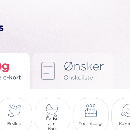
øg
Ønsker
e e-kort
Ønskeliste
Fødsel
Bryllup
af et
Fødselsdags
Kærl
Barn