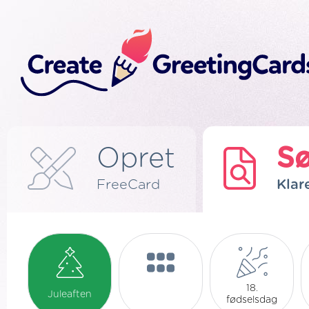
Opret
S
FreeCard
Klar
18.
Juleaften
fødselsdag