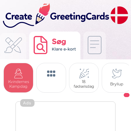
Søg
Klare e-kort
Kvindernes
18.
Bryllup
Kampdag
fødselsdag
Ads